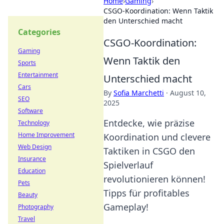
Home
›
Gaming
›
CSGO-Koordination: Wenn Taktik
den Unterschied macht
Categories
CSGO-Koordination:
Gaming
Wenn Taktik den
Sports
Entertainment
Unterschied macht
Cars
By
Sofia Marchetti
·
August 10,
SEO
2025
Software
Entdecke, wie präzise
Technology
Home Improvement
Koordination und clevere
Web Design
Taktiken in CSGO den
Insurance
Spielverlauf
Education
revolutionieren können!
Pets
Tipps für profitables
Beauty
Gameplay!
Photography
Travel