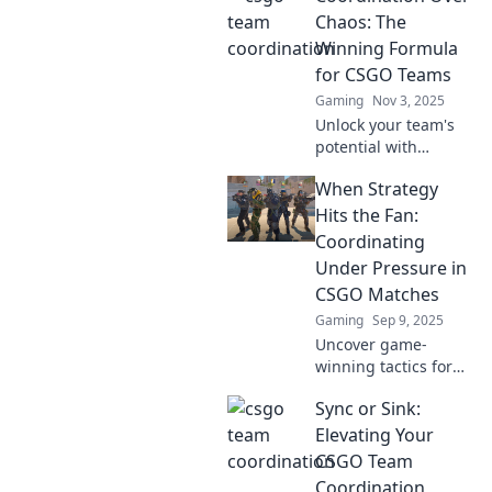
Chaos: The
Winning Formula
for CSGO Teams
Gaming
Nov 3, 2025
Unlock your team's
potential with
strategies for perfect
When Strategy
coordination in
CSGO. Discover the
Hits the Fan:
secrets to winning
Coordinating
and rising above the
Under Pressure in
chaos!
CSGO Matches
Gaming
Sep 9, 2025
Uncover game-
winning tactics for
CSGO matches when
Sync or Sink:
strategy crumbles.
Master coordination
Elevating Your
under pressure and
CSGO Team
turn chaos into
Coordination