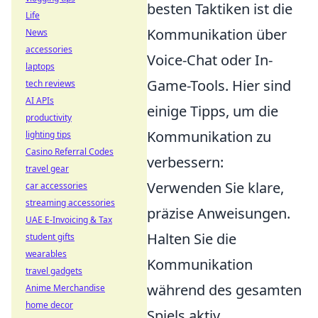
besten Taktiken ist die
Life
Kommunikation über
News
accessories
Voice-Chat oder In-
laptops
Game-Tools. Hier sind
tech reviews
AI APIs
einige Tipps, um die
productivity
Kommunikation zu
lighting tips
Casino Referral Codes
verbessern:
travel gear
Verwenden Sie klare,
car accessories
streaming accessories
präzise Anweisungen.
UAE E-Invoicing & Tax
Halten Sie die
student gifts
wearables
Kommunikation
travel gadgets
während des gesamten
Anime Merchandise
home decor
Spiels aktiv.