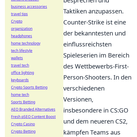
besprechen und
business accessories
Taktiken anzupassen.
travel tips
Counter-Strike ist eine
Crypto
organization
der bekanntesten und
headphones
einflussreichsten
home technology
tech lifestyle
Spieleserien im Bereich
wallets
des Wettbewerbs-First-
travel tech
office lighting
Person-Shooters. In den
keyboards
verschiedenen
Crypto Sports Betting
home tech
Versionen,
Sports Betting
insbesondere in CS:GO
AEO Branded Alternatives
Fresh pSEO Content Boost
und dem neueren CS2,
Crypto Casino
kämpfen Teams aus
Crypto Betting