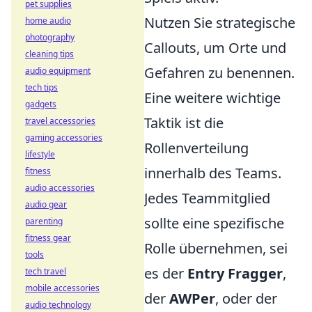
pet supplies
Nutzen Sie strategische
home audio
photography
Callouts, um Orte und
cleaning tips
Gefahren zu benennen.
audio equipment
tech tips
Eine weitere wichtige
gadgets
Taktik ist die
travel accessories
gaming accessories
Rollenverteilung
lifestyle
innerhalb des Teams.
fitness
audio accessories
Jedes Teammitglied
audio gear
sollte eine spezifische
parenting
fitness gear
Rolle übernehmen, sei
tools
es der
Entry Fragger
,
tech travel
mobile accessories
der
AWPer
, oder der
audio technology