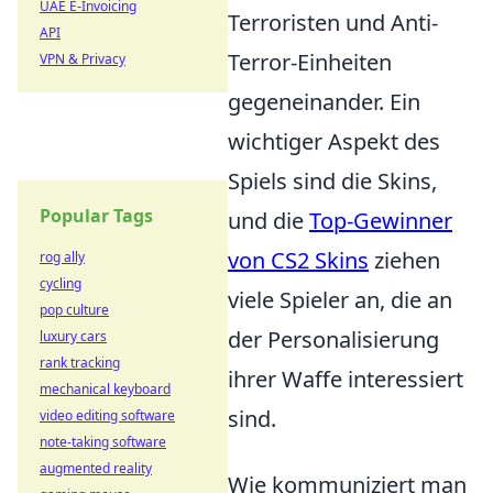
UAE E-Invoicing
Terroristen und Anti-
API
Terror-Einheiten
VPN & Privacy
gegeneinander. Ein
wichtiger Aspekt des
Spiels sind die Skins,
Popular Tags
und die
Top-Gewinner
von CS2 Skins
ziehen
rog ally
cycling
viele Spieler an, die an
pop culture
der Personalisierung
luxury cars
rank tracking
ihrer Waffe interessiert
mechanical keyboard
sind.
video editing software
note-taking software
augmented reality
Wie kommuniziert man