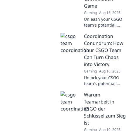
victory!
Game
Gaming
Aug 16, 2025
Unleash your CSGO
team's potential!
Discover top
Coordination
strategies to elevate
coordination and
Conundrum: How
dominate the
Your CSGO Team
competition in Sync
Can Turn Chaos
or Sink.
into Victory
Gaming
Aug 16, 2025
Unlock your CSGO
team's potential!
Discover expert tips
Warum
to transform chaos
into strategic victory
Teamarbeit in
and dominate the
CSGO der
battlefield.
Schlüssel zum Sieg
ist
Gaming
Aug 10, 2025