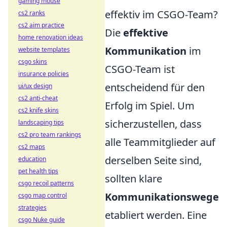
gaming mouse
effektiv im CSGO-Team?
cs2 ranks
cs2 aim practice
Die
effektive
home renovation ideas
Kommunikation
im
website templates
csgo skins
CSGO-Team ist
insurance policies
entscheidend für den
ui/ux design
cs2 anti-cheat
Erfolg im Spiel. Um
cs2 knife skins
sicherzustellen, dass
landscaping tips
cs2 pro team rankings
alle Teammitglieder auf
cs2 maps
derselben Seite sind,
education
pet health tips
sollten klare
csgo recoil patterns
Kommunikationswege
csgo map control
strategies
etabliert werden. Eine
csgo Nuke guide