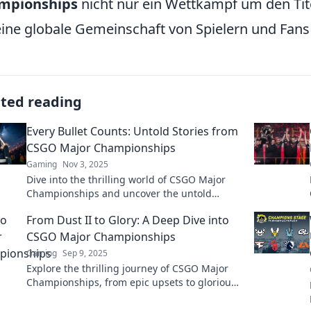
mpionships
nicht nur ein Wettkampf um den Tite
eine globale Gemeinschaft von Spielern und Fans 
ated reading
Every Bullet Counts: Untold Stories from
CSGO Major Championships
Gaming
Nov 3, 2025
Dive into the thrilling world of CSGO Major
Championships and uncover the untold
stories that make every bullet count!
From Dust II to Glory: A Deep Dive into
CSGO Major Championships
Gaming
Sep 9, 2025
Explore the thrilling journey of CSGO Major
Championships, from epic upsets to glorious
victories—discover what makes these
tournaments legendary!