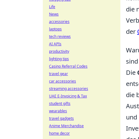
Life
die 
News
Verb
accessories
laptops
der
tech reviews
AI APIs
Waru
productivity
lighting tips
sind
Casino Referral Codes
Die
travel gear
car accessories
ents
streaming accessories
die 
UAE E-Invoicing & Tax
student gifts
Aust
wearables
und 
travel gadgets
Anime Merchandise
Inve
home decor