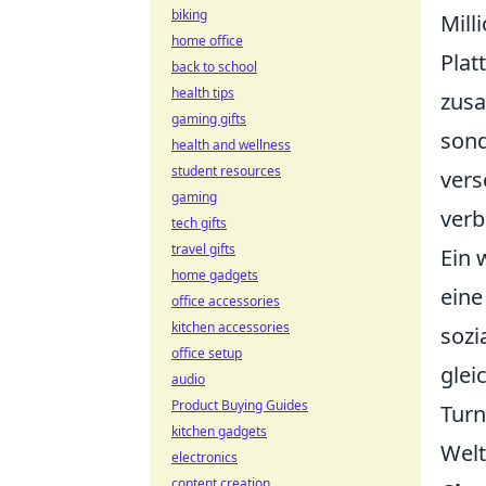
biking
Mill
home office
Plat
back to school
health tips
zusa
gaming gifts
sond
health and wellness
student resources
vers
gaming
verb
tech gifts
travel gifts
Ein 
home gadgets
eine
office accessories
kitchen accessories
sozi
office setup
glei
audio
Product Buying Guides
Turn
kitchen gadgets
Welt
electronics
content creation