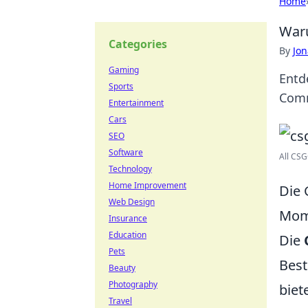
Home
Waru
Categories
By
Jon
Gaming
Entd
Sports
Comm
Entertainment
Cars
SEO
Software
All CSG
Technology
Home Improvement
Die 
Web Design
Mom
Insurance
Education
Die
Pets
Best
Beauty
Photography
biet
Travel