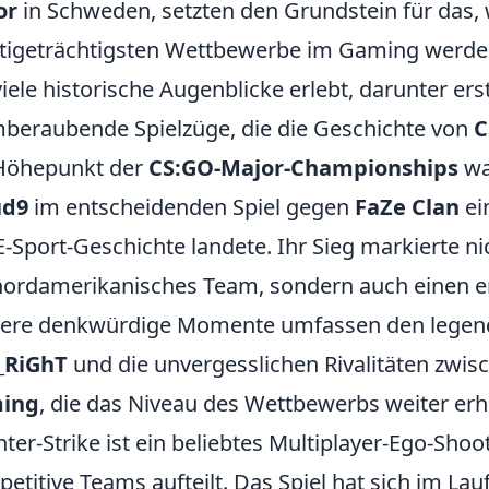
or
in Schweden, setzten den Grundstein für das,
tigeträchtigsten Wettbewerbe im Gaming werden 
viele historische Augenblicke erlebt, darunter 
beraubende Spielzüge, die die Geschichte von
C
Höhepunkt der
CS:GO-Major-Championships
wa
ud9
im entscheidenden Spiel gegen
FaZe Clan
ei
E-Sport-Geschichte landete. Ihr Sieg markierte ni
nordamerikanisches Team, sondern auch einen e
tere denkwürdige Momente umfassen den lege
_RiGhT
und die unvergesslichen Rivalitäten zwi
ing
, die das Niveau des Wettbewerbs weiter er
ter-Strike ist ein beliebtes Multiplayer-Ego-Shoot
etitive Teams aufteilt. Das Spiel hat sich im Lau