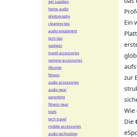
das 
pet supplies
home audio
Prof
photography
Ein 
cleaning tips
audio equipment
Plat
tech tips
erst
gadgets
travel accessories
glob
gaming accessories
aufs
lifestyle
fitness
zur 
audio accessories
stru
audio gear
parenting
sich
fitness gear
Wie 
tools
tech travel
Die
mobile accessories
eSpo
audio technology