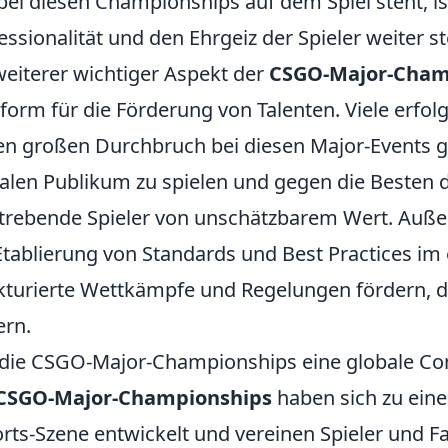
bei diesen Championships auf dem Spiel steht, is
essionalität und den Ehrgeiz der Spieler weiter st
weiterer wichtiger Aspekt der
CSGO-Major-Cham
tform für die Förderung von Talenten. Viele erfol
en großen Durchbruch bei diesen Major-Events g
alen Publikum zu spielen und gegen die Besten de
trebende Spieler von unschätzbarem Wert. Auß
Etablierung von Standards und Best Practices im 
kturierte Wettkämpfe und Regelungen fördern, die
ern.
die CSGO-Major-Championships eine globale C
CSGO-Major-Championships
haben sich zu ein
rts-Szene entwickelt und vereinen Spieler und F