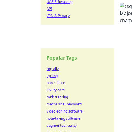
UAE E-Invoicing
API
VPN & Privacy
Popular Tags
rog ally
cycling
pop culture
luxury cars
rank tracking
mechanical keyboard
video editing software
note-taking software
augmented reality