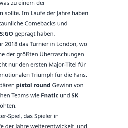
 was zu einem der
sollte. Im Laufe der Jahre haben
erstaunliche Comebacks und
S:GO
geprägt haben.
r 2018 das Turnier in London, wo
ne der größten Überraschungen
cht nur den ersten Major-Titel für
motionalen Triumph für die Fans.
ndären
pistol round
Gewinn von
schen Teams wie
Fnatic
und
SK
höhten.
er-Spiel, das Spieler in
fe der Jahre weiterentwickelt, und