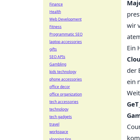
Maj
Finance
Health
pres
Web Development
wir 
Fitness
Programmatic SEO
atem
laptop accessories
Ein 
gifts
SEO APIs
Clo
Gambling
der 
kids technology
phone accessories
ein 
office decor
Wei
office organization
tech accessories
GeT
technology
Gam
tech gadgets
travel
Coun
workspace
komp
vlogging tips