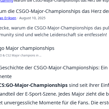
›
Gaming
›
Warum die CSGO-Major-Championships das Herz der eSp
m die CSGO-Major-Championships das Herz de
as Eriksen
·
August 10, 2025
ecke, warum die CSGO-Major-Championships das puls
unity sind und welche Leidenschaft sie entfesseln!
O & CS2 Major champions in ...
Geschichte der CSGO-Major-Championships: Ein R
ente
CS:GO-Major-Championships
sind seit ihrer Ei
andteil der E-Sport-Szene. Jedes Major zieht die
et unvergessliche Momente für die Fans. Die ers