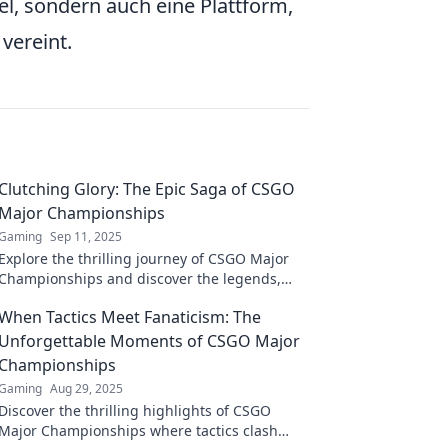
l, sondern auch eine Plattform,
vereint.
Clutching Glory: The Epic Saga of CSGO
Major Championships
Gaming
Sep 11, 2025
Explore the thrilling journey of CSGO Major
Championships and discover the legends,
rivalries, and unforgettable moments that
When Tactics Meet Fanaticism: The
define esports glory!
Unforgettable Moments of CSGO Major
Championships
Gaming
Aug 29, 2025
Discover the thrilling highlights of CSGO
Major Championships where tactics clash