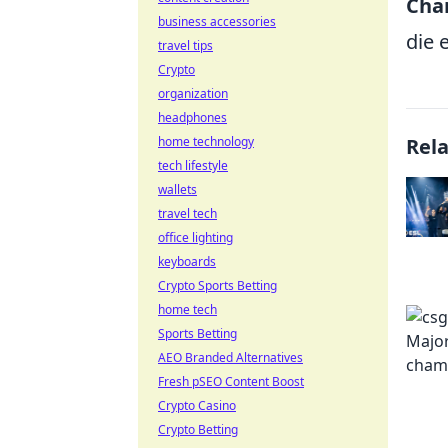
Cha
business accessories
die 
travel tips
Crypto
organization
headphones
home technology
Rel
tech lifestyle
wallets
travel tech
office lighting
keyboards
Crypto Sports Betting
home tech
Sports Betting
AEO Branded Alternatives
Fresh pSEO Content Boost
Crypto Casino
Crypto Betting