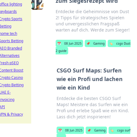
zum Siegesrezept wird
office lighting
Entdecke die Geheimnisse von Dust
keyboards
2! Tipps für strategisches Spielen
Crypto Sports
und unvergesslichen Fragspaß
Betting
warten auf dich. Werde zum Sieger!
home tech
Sports Betting
📅
08 Jun 2025
📌
Gaming
🏷️
csgo Dust
AEO Branded
2 guide
Alternatives
Fresh pSEO
CSGO Surf Maps: Surfen
Content Boost
Crypto Casino
wie ein Profi und lachen
Crypto Betting
wie ein Kind
UAE E-
Entdecke die besten CSGO Surf
Invoicing
Maps! Meistere das Surfen wie ein
API
Profi und erlebe Spaß wie ein Kind.
VPN & Privacy
Lass dich jetzt inspirieren!
📅
08 Jun 2025
📌
Gaming
🏷️
csgo surf