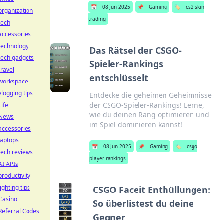
📅
08 Jun 2025
📌
Gaming
🏷️
cs2 skin
organization
trading
tech
accessories
technology
Das Rätsel der CSGO-
tech gadgets
Spieler-Rankings
travel
entschlüsselt
workspace
vlogging tips
Entdecke die geheimen Geheimnisse
der CSGO-Spieler-Rankings! Lerne,
Life
wie du deinen Rang optimieren und
News
im Spiel dominieren kannst!
accessories
laptops
📅
08 Jun 2025
📌
Gaming
🏷️
csgo
tech reviews
player rankings
AI APIs
productivity
lighting tips
CSGO Faceit Enthüllungen:
Casino
So überlistest du deine
Referral Codes
Gegner