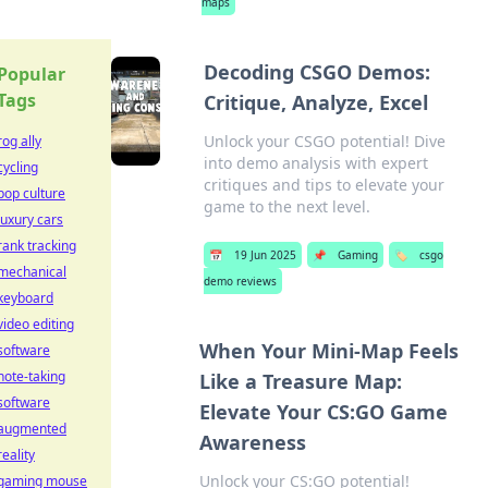
maps
Decoding CSGO Demos:
Popular
Tags
Critique, Analyze, Excel
Unlock your CSGO potential! Dive
rog ally
into demo analysis with expert
cycling
critiques and tips to elevate your
pop culture
game to the next level.
luxury cars
rank tracking
📅
19 Jun 2025
📌
Gaming
🏷️
csgo
mechanical
demo reviews
keyboard
video editing
When Your Mini-Map Feels
software
note-taking
Like a Treasure Map:
software
Elevate Your CS:GO Game
augmented
Awareness
reality
Unlock your CS:GO potential!
gaming mouse