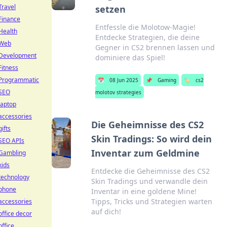
Travel
setzen
Finance
Entfessle die Molotow-Magie!
Health
Entdecke Strategien, die deine
Web
Gegner in CS2 brennen lassen und
Development
dominiere das Spiel!
Fitness
Programmatic
📅
08 Jun 2025
📌
Gaming
🏷️
cs2
SEO
molotov strategies
laptop
accessories
Die Geheimnisse des CS2
gifts
Skin Tradings: So wird dein
SEO APIs
Inventar zum Geldmine
Gambling
kids
Entdecke die Geheimnisse des CS2
technology
Skin Tradings und verwandle dein
phone
Inventar in eine goldene Mine!
Tipps, Tricks und Strategien warten
accessories
auf dich!
office decor
office