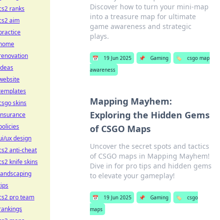
Discover how to turn your mini-map
cs2 ranks
into a treasure map for ultimate
cs2 aim
game awareness and strategic
practice
plays.
home
renovation
📅
19 Jun 2025
📌
Gaming
🏷️
csgo map
ideas
awareness
website
templates
Mapping Mayhem:
csgo skins
Exploring the Hidden Gems
insurance
policies
of CSGO Maps
ui/ux design
Uncover the secret spots and tactics
cs2 anti-cheat
of CSGO maps in Mapping Mayhem!
cs2 knife skins
Dive in for pro tips and hidden gems
landscaping
to elevate your gameplay!
tips
cs2 pro team
📅
19 Jun 2025
📌
Gaming
🏷️
csgo
rankings
maps