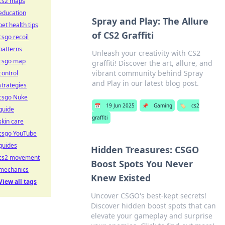
cs2 maps
education
Spray and Play: The Allure
pet health tips
of CS2 Graffiti
csgo recoil
patterns
Unleash your creativity with CS2
csgo map
graffiti! Discover the art, allure, and
vibrant community behind Spray
control
and Play in our latest blog post.
strategies
csgo Nuke
📅
19 Jun 2025
📌
Gaming
🏷️
cs2
guide
graffiti
skin care
csgo YouTube
guides
Hidden Treasures: CSGO
cs2 movement
Boost Spots You Never
mechanics
Knew Existed
View all tags
Uncover CSGO's best-kept secrets!
Discover hidden boost spots that can
elevate your gameplay and surprise