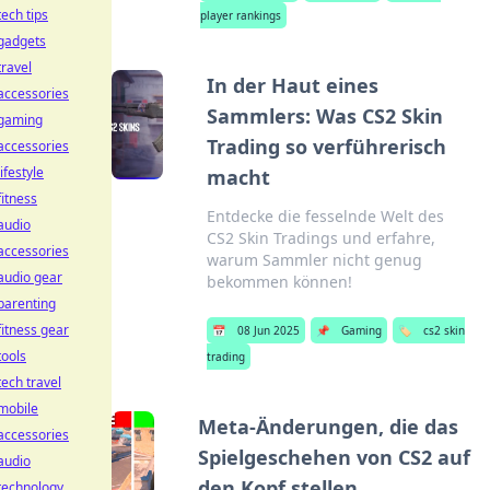
tech tips
player rankings
gadgets
travel
In der Haut eines
accessories
Sammlers: Was CS2 Skin
gaming
Trading so verführerisch
accessories
lifestyle
macht
fitness
Entdecke die fesselnde Welt des
audio
CS2 Skin Tradings und erfahre,
accessories
warum Sammler nicht genug
audio gear
bekommen können!
parenting
fitness gear
📅
08 Jun 2025
📌
Gaming
🏷️
cs2 skin
tools
trading
tech travel
mobile
Meta-Änderungen, die das
accessories
Spielgeschehen von CS2 auf
audio
den Kopf stellen
technology