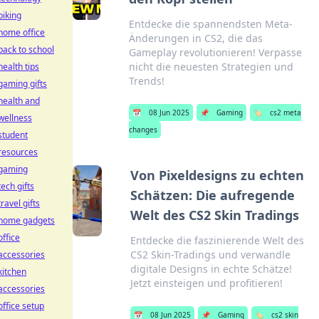
biking
Entdecke die spannendsten Meta-
home office
Änderungen in CS2, die das
back to school
Gameplay revolutionieren! Verpasse
nicht die neuesten Strategien und
health tips
Trends!
gaming gifts
health and
📅
08 Jun 2025
📌
Gaming
🏷️
cs2 meta
wellness
changes
student
resources
gaming
Von Pixeldesigns zu echten
tech gifts
Schätzen: Die aufregende
travel gifts
Welt des CS2 Skin Tradings
home gadgets
office
Entdecke die faszinierende Welt des
CS2 Skin-Tradings und verwandle
accessories
digitale Designs in echte Schätze!
kitchen
Jetzt einsteigen und profitieren!
accessories
office setup
📅
08 Jun 2025
📌
Gaming
🏷️
cs2 skin