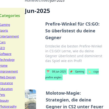
Home
›
Archives
›
Jun-2025
Jun-2025
Categories
Prefire-Winkel für CS:GO:
Gaming
So überlistest du deine
Sports
Entertainment
Gegner
Cars
Entdecke die besten Prefire-Winkel
SEO
in CS:GO! Lerne, wie du deine
Software
Gegner überlistest und dominierst
Technology
das Spiel wie ein Profi!
Home
Improvement
📅
08 Jun 2025
📌
Gaming
🏷️
csgo
Web Design
prefire angles
Insurance
Education
Molotow-Magie:
Pets
Strategien, die deine
Beauty
Gegner in CS2 unter Feuer
Photography