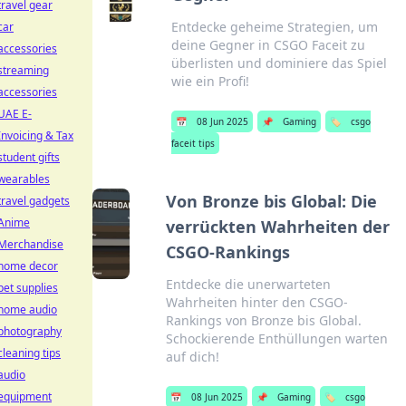
travel gear
Entdecke geheime Strategien, um
car
deine Gegner in CSGO Faceit zu
accessories
überlisten und dominiere das Spiel
streaming
wie ein Profi!
accessories
UAE E-
📅
08 Jun 2025
📌
Gaming
🏷️
csgo
Invoicing & Tax
faceit tips
student gifts
wearables
Von Bronze bis Global: Die
travel gadgets
Anime
verrückten Wahrheiten der
Merchandise
CSGO-Rankings
home decor
Entdecke die unerwarteten
pet supplies
Wahrheiten hinter den CSGO-
home audio
Rankings von Bronze bis Global.
photography
Schockierende Enthüllungen warten
cleaning tips
auf dich!
audio
equipment
📅
08 Jun 2025
📌
Gaming
🏷️
csgo