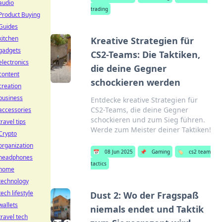
audio
trading
Product Buying
Guides
kitchen
Kreative Strategien für
gadgets
CS2-Teams: Die Taktiken,
electronics
die deine Gegner
content
schockieren werden
creation
business
Entdecke kreative Strategien für
CS2-Teams, die deine Gegner
accessories
schockieren und zum Sieg führen.
travel tips
Werde zum Meister deiner Taktiken!
Crypto
organization
📅
08 Jun 2025
📌
Gaming
🏷️
cs2 team
headphones
tactics
home
technology
tech lifestyle
Dust 2: Wo der Fragspaß
wallets
niemals endet und Taktik
travel tech