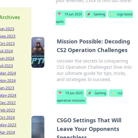
your enemies. Click to find out more!
📅
19 Jun 2025
📌
Gaming
🏷️
csgo boost
Archives
spots
Jun-2023
Sep-2023
Mission Possible: Decoding
Oct-2023
CS2 Operation Challenges
Jul-2024
Jun-2024
Uncover the secrets to conquering
Jul-2023
CS2 Operation Challenges! Dive into
our ultimate guide for tips, tricks,
Mar-2024
and strategies to succeed.
Nov-2024
Jan-2023
📅
19 Jun 2025
📌
Gaming
🏷️
cs2
May-2024
operation missions
Dec-2022
Feb-2023
Oct-2024
CSGO Settings That Will
May-2023
Leave Your Opponents
Apr-2024
Speechless