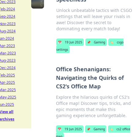
Dec-2023
Feb-2024
Unlock unbeatable tactics with CSGO
settings that will leave your rivals in
Sep-2024
awe! Discover the secret to
Nov-2023
dominating every match today!
Aug-2024
Jan-2024
📅
19 Jun 2025
📌
Gaming
🏷️
csgo
Apr-2023
settings
Mar-2023
Aug-2023
Dec-2024
Office Shenanigans:
Feb-2025
Navigating the Quirks of
Apr-2025
CS2's Office Map
Mar-2025
Explore the hilarious quirks of CS2's
May-2025
Office map! Discover tips, tricks, and
Jun-2025
epic moments that make this
View all
gaming experience unforgettable.
archives
📅
19 Jun 2025
📌
Gaming
🏷️
cs2 office
map