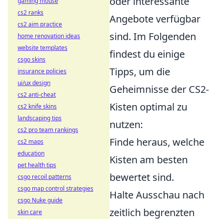
oder interessante
gaming mouse
cs2 ranks
Angebote verfügbar
cs2 aim practice
sind. Im Folgenden
home renovation ideas
website templates
findest du einige
csgo skins
Tipps, um die
insurance policies
ui/ux design
Geheimnisse der CS2-
cs2 anti-cheat
Kisten optimal zu
cs2 knife skins
landscaping tips
nutzen:
cs2 pro team rankings
Finde heraus, welche
cs2 maps
education
Kisten am besten
pet health tips
bewertet sind.
csgo recoil patterns
csgo map control strategies
Halte Ausschau nach
csgo Nuke guide
zeitlich begrenzten
skin care