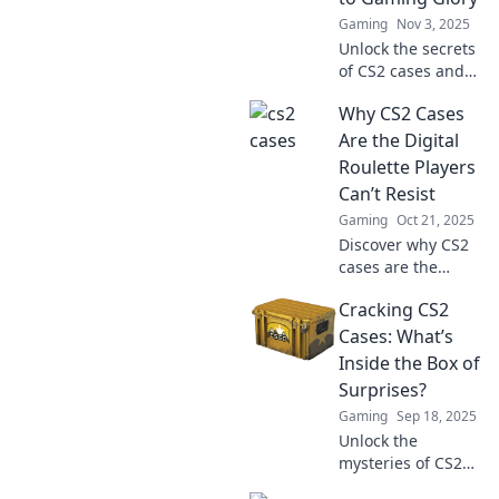
what lies beneath!
Gaming
Nov 3, 2025
Unlock the secrets
of CS2 cases and
discover how they
Why CS2 Cases
can lead you to
gaming glory!
Are the Digital
Don't miss your
Roulette Players
chance to level up!
Can’t Resist
Gaming
Oct 21, 2025
Discover why CS2
cases are the
ultimate thrill for
Cracking CS2
digital roulette
fans. Uncover the
Cases: What’s
allure, excitement,
Inside the Box of
and irresistible
Surprises?
chance to win big!
Gaming
Sep 18, 2025
Unlock the
mysteries of CS2
cases! Discover the