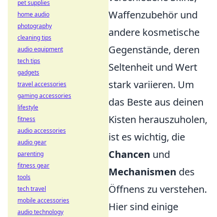
pet supplies
Waffenzubehör und
home audio
photography
andere kosmetische
cleaning tips
Gegenstände, deren
audio equipment
tech tips
Seltenheit und Wert
gadgets
stark variieren. Um
travel accessories
gaming accessories
das Beste aus deinen
lifestyle
Kisten herauszuholen,
fitness
audio accessories
ist es wichtig, die
audio gear
Chancen
und
parenting
fitness gear
Mechanismen
des
tools
Öffnens zu verstehen.
tech travel
mobile accessories
Hier sind einige
audio technology