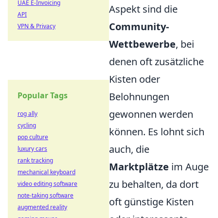
UAE E-Invoicing
Aspekt sind die
API
Community-
VPN & Privacy
Wettbewerbe
, bei
denen oft zusätzliche
Kisten oder
Popular Tags
Belohnungen
gewonnen werden
rog ally
cycling
können. Es lohnt sich
pop culture
auch, die
luxury cars
rank tracking
Marktplätze
im Auge
mechanical keyboard
zu behalten, da dort
video editing software
note-taking software
oft günstige Kisten
augmented reality