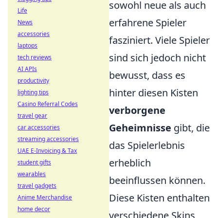
sowohl neue als auch
Life
erfahrene Spieler
News
accessories
fasziniert. Viele Spieler
laptops
sind sich jedoch nicht
tech reviews
AI APIs
bewusst, dass es
productivity
hinter diesen Kisten
lighting tips
Casino Referral Codes
verborgene
travel gear
Geheimnisse
gibt, die
car accessories
streaming accessories
das Spielerlebnis
UAE E-Invoicing & Tax
erheblich
student gifts
wearables
beeinflussen können.
travel gadgets
Diese Kisten enthalten
Anime Merchandise
home decor
verschiedene Skins,