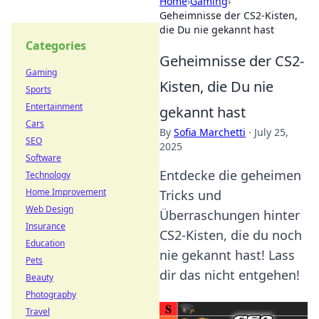
Home
›
Gaming
›
Geheimnisse der CS2-Kisten,
die Du nie gekannt hast
Categories
Geheimnisse der CS2-
Gaming
Kisten, die Du nie
Sports
Entertainment
gekannt hast
Cars
By
Sofia Marchetti
·
July 25,
SEO
2025
Software
Entdecke die geheimen
Technology
Home Improvement
Tricks und
Web Design
Überraschungen hinter
Insurance
CS2-Kisten, die du noch
Education
nie gekannt hast! Lass
Pets
dir das nicht entgehen!
Beauty
Photography
Travel