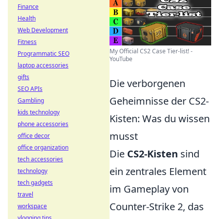
Finance
Health
Web Development
Fitness
My Official CS2 Case Tier-list! -
Programmatic SEO
YouTube
laptop accessories
gifts
Die verborgenen
SEO APIs
Geheimnisse der CS2-
Gambling
kids technology
Kisten: Was du wissen
phone accessories
musst
office decor
office organization
Die
CS2-Kisten
sind
tech accessories
ein zentrales Element
technology
tech gadgets
im Gameplay von
travel
Counter-Strike 2, das
workspace
vlogging tips