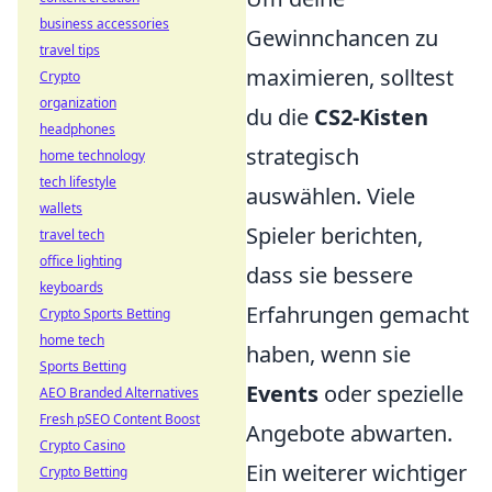
business accessories
Gewinnchancen zu
travel tips
maximieren, solltest
Crypto
organization
du die
CS2-Kisten
headphones
strategisch
home technology
tech lifestyle
auswählen. Viele
wallets
Spieler berichten,
travel tech
office lighting
dass sie bessere
keyboards
Erfahrungen gemacht
Crypto Sports Betting
home tech
haben, wenn sie
Sports Betting
Events
oder spezielle
AEO Branded Alternatives
Fresh pSEO Content Boost
Angebote abwarten.
Crypto Casino
Ein weiterer wichtiger
Crypto Betting