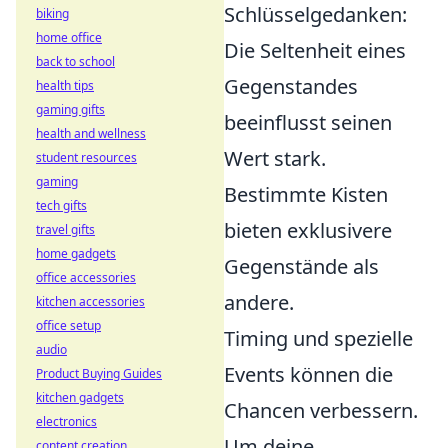
Schlüsselgedanken:
biking
home office
Die Seltenheit eines
back to school
Gegenstandes
health tips
gaming gifts
beeinflusst seinen
health and wellness
Wert stark.
student resources
gaming
Bestimmte Kisten
tech gifts
bieten exklusivere
travel gifts
home gadgets
Gegenstände als
office accessories
andere.
kitchen accessories
office setup
Timing und spezielle
audio
Events können die
Product Buying Guides
kitchen gadgets
Chancen verbessern.
electronics
Um deine
content creation