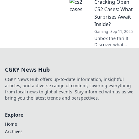
Cracking Open
surprises waiting
inside and how to
CS2 Cases: What
maximize your
Surprises Await
loot. Don’t miss out
Inside?
on the thrill!
Gaming
Sep 11, 2025
Unbox the thrill!
Discover what
hidden treasures
and shocking
surprises lie
CGKY News Hub
within CS2 cases
in our latest blog
CGKY News Hub offers up-to-date information, insightful
post. Don't miss
articles, and a diverse range of content, covering everything
out!
from local news to global events. Stay informed with us as we
bring you the latest trends and perspectives.
Explore
Home
Archives