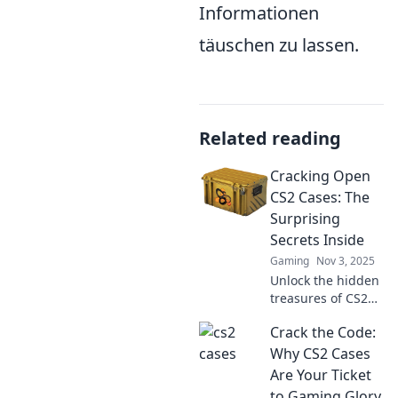
Informationen
täuschen zu lassen.
Related reading
Cracking Open
CS2 Cases: The
Surprising
Secrets Inside
Gaming
Nov 3, 2025
Unlock the hidden
treasures of CS2
cases! Discover the
Crack the Code:
secrets and
surprises waiting
Why CS2 Cases
inside—your
Are Your Ticket
ultimate guide to
to Gaming Glory