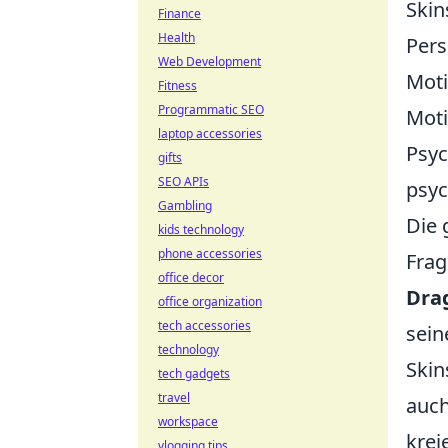
Skin
Finance
Health
Pers
Web Development
Moti
Fitness
Programmatic SEO
Moti
laptop accessories
Psyc
gifts
SEO APIs
psyc
Gambling
Die 
kids technology
phone accessories
Frag
office decor
Dra
office organization
tech accessories
sein
technology
Skin
tech gadgets
travel
auch
workspace
krei
vlogging tips