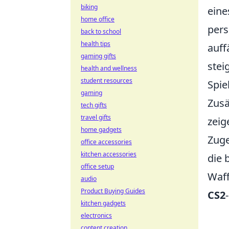
biking
eine
home office
pers
back to school
health tips
auff
gaming gifts
stei
health and wellness
student resources
Spiel
gaming
Zusä
tech gifts
travel gifts
zeig
home gadgets
Zuge
office accessories
kitchen accessories
die 
office setup
Waff
audio
Product Buying Guides
CS2
kitchen gadgets
electronics
content creation