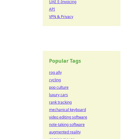
UAE E-Invoicing
API
VPN & Privacy
Popular Tags
rog ally
cycling
pop culture
luxury cars
rank tracking
mechanical keyboard
video editing software
note-taking software
augmented reality