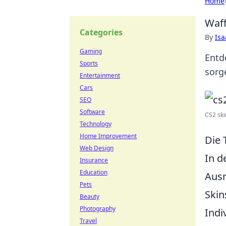
Home
Waff
Categories
By
Is
Gaming
Entd
Sports
sorg
Entertainment
Cars
SEO
Software
CS2 ski
Technology
Home Improvement
Die 
Web Design
In d
Insurance
Education
Ausr
Pets
Skin
Beauty
Photography
Indi
Travel