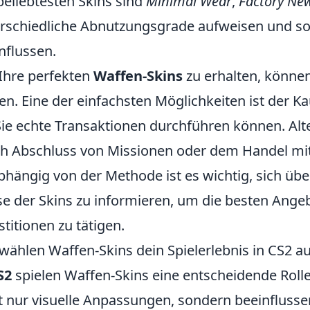
beliebtesten Skins sind
Minimal Wear
,
Factory Ne
rschiedliche Abnutzungsgrade aufweisen und som
nflussen.
hre perfekten
Waffen-Skins
zu erhalten, könne
en. Eine der einfachsten Möglichkeiten ist der K
ie echte Transaktionen durchführen können. Alte
h Abschluss von Missionen oder dem Handel mit
hängig von der Methode ist es wichtig, sich übe
se der Skins zu informieren, um die besten Ange
stitionen zu tätigen.
wählen Waffen-Skins dein Spielerlebnis in CS2 a
S2
spielen Waffen-Skins eine entscheidende Rolle 
t nur visuelle Anpassungen, sondern beeinflussen