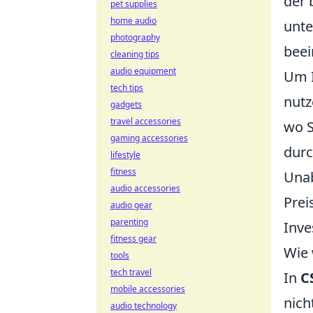
der 
pet supplies
home audio
unte
photography
beei
cleaning tips
audio equipment
Um I
tech tips
nutz
gadgets
travel accessories
wo S
gaming accessories
durc
lifestyle
fitness
Unab
audio accessories
Prei
audio gear
parenting
Inve
fitness gear
Wie 
tools
tech travel
In
C
mobile accessories
nich
audio technology