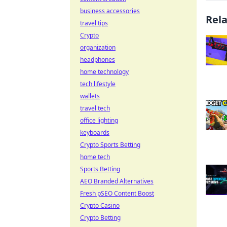
business accessories
Rel
travel tips
Crypto
organization
headphones
home technology
tech lifestyle
wallets
travel tech
office lighting
keyboards
Crypto Sports Betting
home tech
Sports Betting
AEO Branded Alternatives
Fresh pSEO Content Boost
Crypto Casino
Crypto Betting