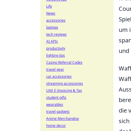
Life
Coun
News
Spie
accessories
laptops
um i
tech reviews
span
AI APIs
productivity
und 
lighting tips
Casino Referral Codes
Waff
travel gear
car accessories
Waff
streaming accessories
Auss
UAE E-Invoicing & Tax
student gifts
bere
wearables
die 
travel gadgets
Anime Merchandise
sich
home decor