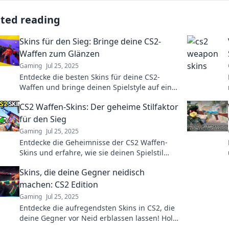
ated reading
Skins für den Sieg: Bringe deine CS2-
Waffen zum Glänzen
Gaming
Jul 25, 2025
Entdecke die besten Skins für deine CS2-
Waffen und bringe deinen Spielstyle auf ein
neues Level! Jetzt glänzen und siegen!
CS2 Waffen-Skins: Der geheime Stilfaktor
für den Sieg
Gaming
Jul 25, 2025
Entdecke die Geheimnisse der CS2 Waffen-
Skins und erfahre, wie sie deinen Spielstil
revolutionieren können! Verpass nicht die
Skins, die deine Gegner neidisch
besten Tipps!
machen: CS2 Edition
Gaming
Jul 25, 2025
Entdecke die aufregendsten Skins in CS2, die
deine Gegner vor Neid erblassen lassen! Hol
dir jetzt die Coolsten!