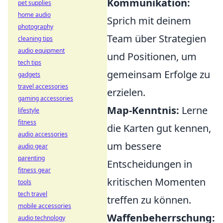
Kommunikation:
pet supplies
home audio
Sprich mit deinem
photography
Team über Strategien
cleaning tips
audio equipment
und Positionen, um
tech tips
gemeinsam Erfolge zu
gadgets
travel accessories
erzielen.
gaming accessories
Map-Kenntnis:
Lerne
lifestyle
fitness
die Karten gut kennen,
audio accessories
um bessere
audio gear
parenting
Entscheidungen in
fitness gear
kritischen Momenten
tools
tech travel
treffen zu können.
mobile accessories
Waffenbeherrschung:
audio technology