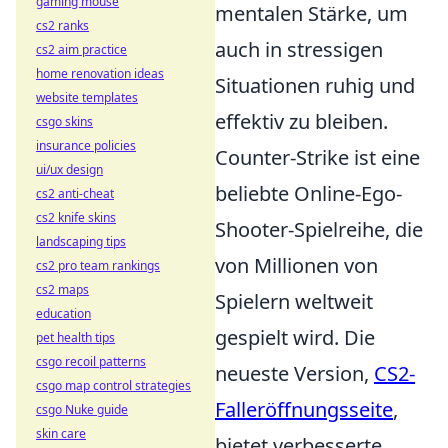
gaming mouse
mentalen Stärke, um
cs2 ranks
auch in stressigen
cs2 aim practice
home renovation ideas
Situationen ruhig und
website templates
effektiv zu bleiben.
csgo skins
insurance policies
Counter-Strike ist eine
ui/ux design
beliebte Online-Ego-
cs2 anti-cheat
cs2 knife skins
Shooter-Spielreihe, die
landscaping tips
von Millionen von
cs2 pro team rankings
cs2 maps
Spielern weltweit
education
gespielt wird. Die
pet health tips
csgo recoil patterns
neueste Version,
CS2-
csgo map control strategies
Falleröffnungsseite
,
csgo Nuke guide
skin care
bietet verbesserte