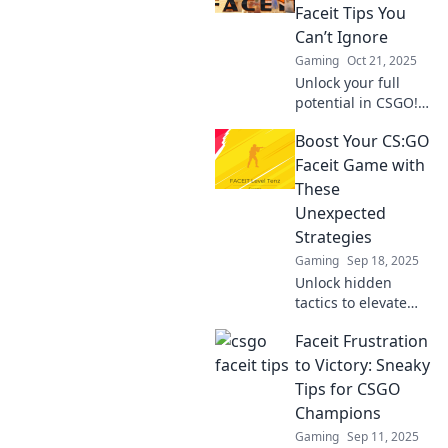
game to the next
Faceit Tips You
level and dominate
Can’t Ignore
the battlefield!
Gaming
Oct 21, 2025
Unlock your full
potential in CSGO!
Discover essential
Boost Your CS:GO
Faceit tips that can
elevate your
Faceit Game with
gameplay and
These
ensure victory. Don't
Unexpected
miss out!
Strategies
Gaming
Sep 18, 2025
Unlock hidden
tactics to elevate
your CS:GO Faceit
Faceit Frustration
game! Discover
surprising
to Victory: Sneaky
strategies that will
Tips for CSGO
give you the edge
Champions
you need to win!
Gaming
Sep 11, 2025