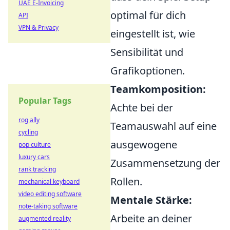
UAE E-Invoicing
optimal für dich
API
VPN & Privacy
eingestellt ist, wie
Sensibilität und
Grafikoptionen.
Teamkomposition:
Popular Tags
Achte bei der
rog ally
Teamauswahl auf eine
cycling
ausgewogene
pop culture
luxury cars
Zusammensetzung der
rank tracking
Rollen.
mechanical keyboard
video editing software
Mentale Stärke:
note-taking software
Arbeite an deiner
augmented reality