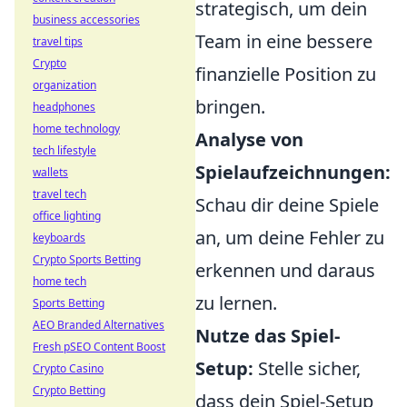
strategisch, um dein
business accessories
Team in eine bessere
travel tips
Crypto
finanzielle Position zu
organization
bringen.
headphones
home technology
Analyse von
tech lifestyle
Spielaufzeichnungen:
wallets
travel tech
Schau dir deine Spiele
office lighting
an, um deine Fehler zu
keyboards
Crypto Sports Betting
erkennen und daraus
home tech
zu lernen.
Sports Betting
AEO Branded Alternatives
Nutze das Spiel-
Fresh pSEO Content Boost
Setup:
Stelle sicher,
Crypto Casino
Crypto Betting
dass dein Spiel-Setup