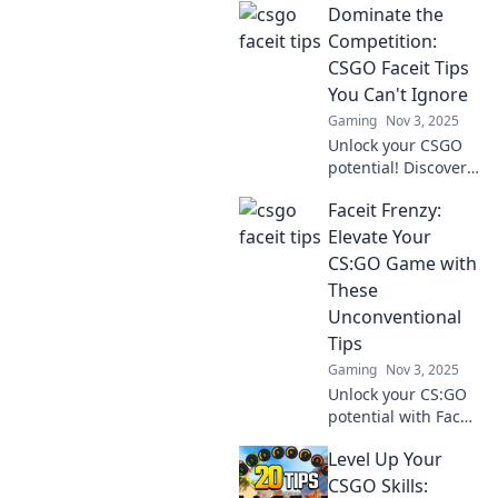
Dominate the
Competition:
CSGO Faceit Tips
You Can't Ignore
Gaming
Nov 3, 2025
Unlock your CSGO
potential! Discover
unbeatable Faceit
Faceit Frenzy:
tips to crush your
competition and
Elevate Your
elevate your game
CS:GO Game with
to the next level.
These
Unconventional
Tips
Gaming
Nov 3, 2025
Unlock your CS:GO
potential with Faceit
Frenzy! Discover
Level Up Your
unconventional tips
that will take your
CSGO Skills: