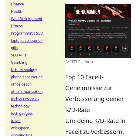
Finance
Health
Web Development
Fitness
Programmatic SEO
laptop accessories
gifts
SEO APIs
FACEIT Platform
Gambling
kids technology
Top 10 Faceit-
phone accessories
office decor
Geheimnisse zur
office organization
Verbesserung deiner
tech accessories
technology
K/D-Rate
tech gadgets
Um deine K/D-Rate in
travel
workspace
Faceit zu verbessern,
vlogging tips