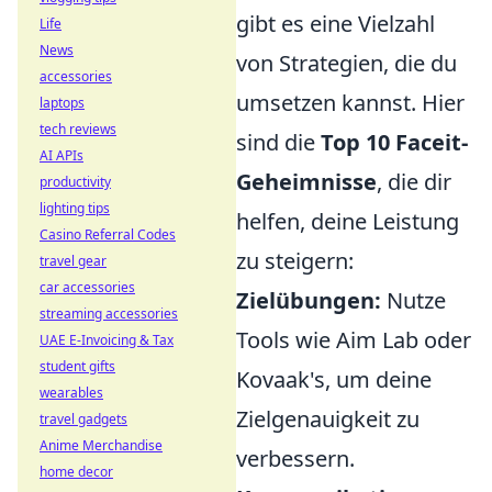
gibt es eine Vielzahl
Life
News
von Strategien, die du
accessories
umsetzen kannst. Hier
laptops
tech reviews
sind die
Top 10 Faceit-
AI APIs
Geheimnisse
, die dir
productivity
lighting tips
helfen, deine Leistung
Casino Referral Codes
zu steigern:
travel gear
car accessories
Zielübungen:
Nutze
streaming accessories
Tools wie Aim Lab oder
UAE E-Invoicing & Tax
student gifts
Kovaak's, um deine
wearables
Zielgenauigkeit zu
travel gadgets
Anime Merchandise
verbessern.
home decor