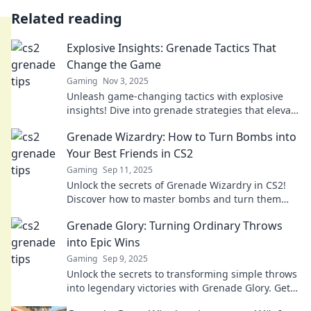
Related reading
Explosive Insights: Grenade Tactics That
Change the Game
Gaming
Nov 3, 2025
Unleash game-changing tactics with explosive
insights! Dive into grenade strategies that elevate
your skills and dominate the competition today!
Grenade Wizardry: How to Turn Bombs into
Your Best Friends in CS2
Gaming
Sep 11, 2025
Unlock the secrets of Grenade Wizardry in CS2!
Discover how to master bombs and turn them
into your ultimate allies. Don't miss out!
Grenade Glory: Turning Ordinary Throws
into Epic Wins
Gaming
Sep 9, 2025
Unlock the secrets to transforming simple throws
into legendary victories with Grenade Glory. Get
ready for epic wins and game-changing tips!