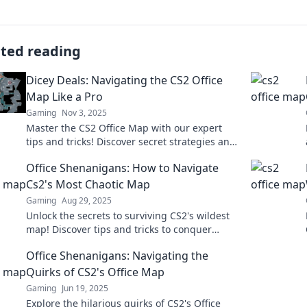
ated reading
Dicey Deals: Navigating the CS2 Office
Map Like a Pro
Gaming
Nov 3, 2025
Master the CS2 Office Map with our expert
tips and tricks! Discover secret strategies and
dominate your gameplay like a pro in Dicey
Office Shenanigans: How to Navigate
Deals!
Cs2's Most Chaotic Map
Gaming
Aug 29, 2025
Unlock the secrets to surviving CS2's wildest
map! Discover tips and tricks to conquer
chaos and dominate the game like a pro!
Office Shenanigans: Navigating the
Quirks of CS2's Office Map
Gaming
Jun 19, 2025
Explore the hilarious quirks of CS2's Office