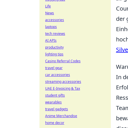
Life
Coun
News
der 
accessories
laptops
Einh
tech reviews
hoch
AI APIs
productivity
Silv
lighting tips
Casino Referral Codes
Waru
travel gear
car accessories
In d
streaming accessories
Erfo
UAE E-Invoicing & Tax
student gifts
Ress
wearables
Team
travel gadgets
Anime Merchandise
bewä
home decor