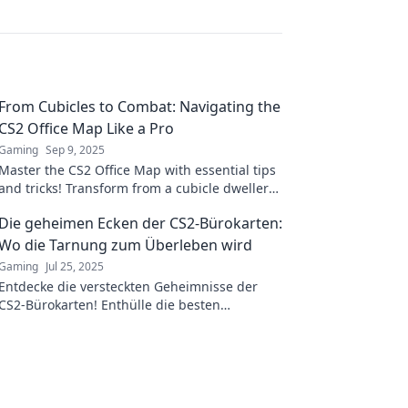
From Cubicles to Combat: Navigating the
CS2 Office Map Like a Pro
Gaming
Sep 9, 2025
Master the CS2 Office Map with essential tips
and tricks! Transform from a cubicle dweller
to a combat pro in no time!
Die geheimen Ecken der CS2-Bürokarten:
Wo die Tarnung zum Überleben wird
Gaming
Jul 25, 2025
Entdecke die versteckten Geheimnisse der
CS2-Bürokarten! Enthülle die besten
Tarnstrategien für dein Überleben im Spiel.