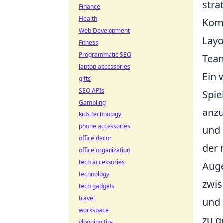
stra
Finance
Health
Komm
Web Development
Layo
Fitness
Programmatic SEO
Team
laptop accessories
Ein 
gifts
SEO APIs
Spie
Gambling
anzu
kids technology
phone accessories
und 
office decor
der 
office organization
tech accessories
Auge
technology
zwis
tech gadgets
travel
und 
workspace
zu g
vlogging tips