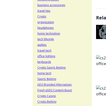
business accessories
travel tips
Crypto
Rel
organization
headphones
home technology
tech lifestyle
wallets
travel tech
office lighting
keyboards
Crypto Sports Betting
home tech
Sports Betting
AEO Branded Alternatives
Fresh pSEO Content Boost
Crypto Casino
Crypto Betting