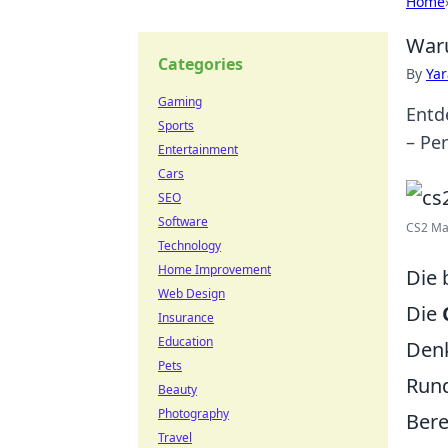
Home
Waru
Categories
By
Ya
Gaming
Entd
Sports
– Pe
Entertainment
Cars
SEO
Software
CS2 Map
Technology
Home Improvement
Die 
Web Design
Die
Insurance
Education
Denk
Pets
Rund
Beauty
Photography
Bere
Travel