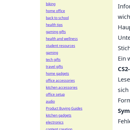
biking
Info
home office
wich
back to school
health tips
Haup
gaming gifts
Unte
health and wellness
student resources
Stic
gaming
Ein 
tech gifts
travel gifts
CS2
home gadgets
Lese
office accessories
kitchen accessories
sich
office setup
Form
audio
Product Buying Guides
Sym
kitchen gadgets
Fehl
electronics
content creation