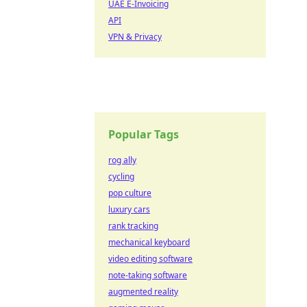
UAE E-Invoicing
API
VPN & Privacy
Popular Tags
rog ally
cycling
pop culture
luxury cars
rank tracking
mechanical keyboard
video editing software
note-taking software
augmented reality