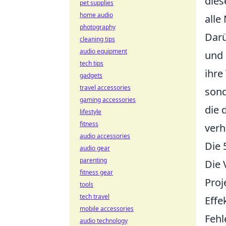
dies
pet supplies
home audio
alle
photography
Darü
cleaning tips
audio equipment
und 
tech tips
ihre
gadgets
travel accessories
sond
gaming accessories
die 
lifestyle
fitness
verh
audio accessories
Die 
audio gear
parenting
Die
fitness gear
Proj
tools
tech travel
Effe
mobile accessories
Fehl
audio technology