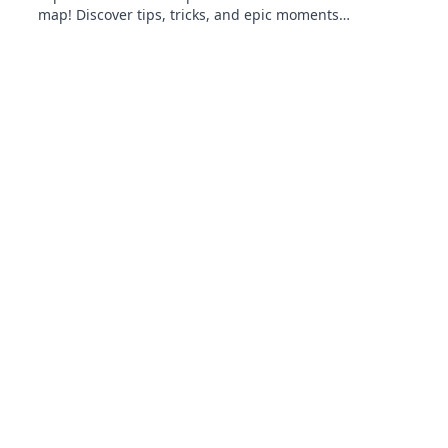
map! Discover tips, tricks, and epic moments
that make this gaming experience
unforgettable.