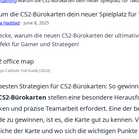
›
Gaming
›
Warum die CS2-Bürokarten dein neuer Spielplatz für Takt
m die CS2-Bürokarten dein neuer Spielplatz für 
ra Haddad
·
June 8, 2025
ecke, warum die neuen CS2-Bürokarten der ultimative
rfekt für Gamer und Strategen!
s Callouts: Full Guide [2024]
besten Strategien für CS2-Bürokarten: So gewinn
CS2-Bürokarten
stellen eine besondere Herausfo
en und präzise Teamarbeit erfordert. Eine der be
e zu gewinnen, ist es, die Karte gut zu kennen. 
iche der Karte und wo sich die wichtigen Punkt